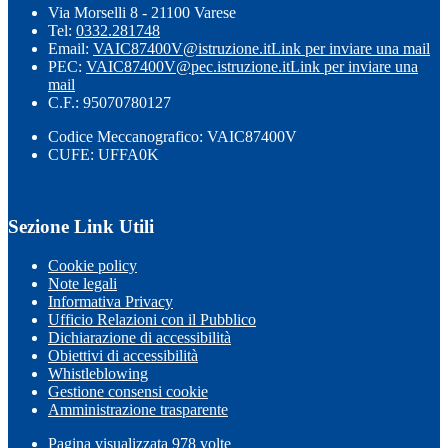
Via Morselli 8 - 21100 Varese
Tel:
0332.281748
Email:
VAIC87400V@istruzione.it
Link per inviare una mail
PEC:
VAIC87400V@pec.istruzione.it
Link per inviare una
mail
C.F.: 95070780127
Codice Meccanografico: VAIC87400V
CUFE: UFFA0K
Sezione Link Utili
Cookie policy
Note legali
Informativa Privacy
Ufficio Relazioni con il Pubblico
Dichiarazione di accessibilità
Obiettivi di accessibilità
Whistleblowing
Gestione consensi cookie
Amministrazione trasparente
Pagina visualizzata
978
volte