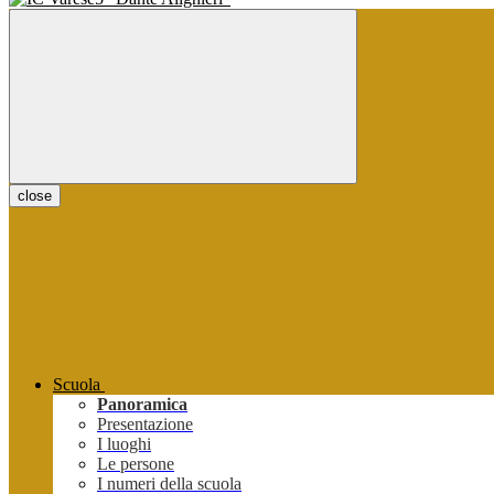
close
Scuola
Panoramica
Presentazione
I luoghi
Le persone
I numeri della scuola