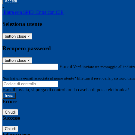
-
Entra con SPID
Entra con CIE
Seleziona utente
button close
×
Recupero password
button close
×
E-mail
Verrà inviato un messaggio all'indirizz
Non hai una e-mail associata al nome utente? Effettua il reset della password tram
E-mail inviata, si prega di controllare la casella di posta elettronica!
Errore
Chiudi
Successo
Chiudi
Informazione