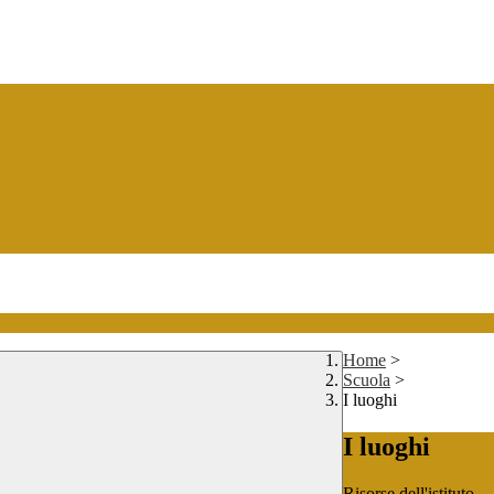
Home
>
Scuola
>
I luoghi
I luoghi
Risorse dell'istituto