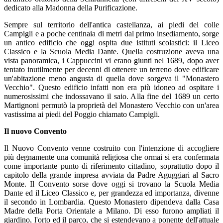
dedicato alla Madonna della Purificazione.
Sempre sul territorio dell'antica castellanza, ai piedi del colle
Campigli e a poche centinaia di metri dal primo insediamento, sorge
un antico edificio che oggi ospita due istituti scolastici: il Liceo
Classico e la Scuola Media Dante. Quella costruzione aveva una
vista panoramica, i Cappuccini vi erano giunti nel 1689, dopo aver
tentato inutilmente per decenni di ottenere un terreno dove edificare
un'abitazione meno angusta di quella dove sorgeva il "Monastero
Vecchio". Questo edificio infatti non era più idoneo ad ospitare i
numerosissimi che indossavano il saio. Alla fine del 1689 un certo
Martignoni permutò la proprietà del Monastero Vecchio con un'area
vastissima ai piedi del Poggio chiamato Campigli.
Il nuovo Convento
Il Nuovo Convento venne costruito con l'intenzione di accogliere
più degnamente una comunità religiosa che ormai si era confermata
come importante punto di riferimento cittadino, soprattutto dopo il
capitolo della grande impresa avviata da Padre Aguggiari al Sacro
Monte. Il Convento sorse dove oggi si trovano la Scuola Media
Dante ed il Liceo Classico e, per grandezza ed importanza, divenne
il secondo in Lombardia. Questo Monastero dipendeva dalla Casa
Madre della Porta Orientale a Milano. Di esso furono ampliati il
giardino, l'orto ed il parco, che si estendevano a ponente dell'attuale