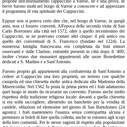
propone dell'insediamento cappuccino a Varese, ne è una prova. In
breve furono molti nel borgo di Varese a conoscere e ad apprezzare
il programma di vita spirituale dei Cappuccini.
Eppure non si poteva certo dire che, nel borgo di Varese, in quegli
anni, non ci fossero conventi. All'epoca della seconda visita di San
Carlo Borromeo alla città nel 1572, oltre a quello recentissimo dei
Cappuccini, se ne potevano contare altri cinque: il più antico era
quello dei conventuali di S. Francesco (fondato nel 1224). La
numerosa famiglia francescana era completata da frati minori
osservanti e dalle Clarisse, entrambi presenti in città dopo il ‘400;
inoltre c'erano due monasteri appartenenti alle suore Benedettine
dedicati a S. Martino e a Sant'Antonio.
Furono proprio gli appartenenti alla confraternita di Sant'Antonio a
cedere ai Cappuccini una loro proprietà, un terreno con qualche
casupola ed una chiesetta molto antica dedicata alla Madonna della
Misericordia. Nel 1562 fu posta la prima pietra ed i frati adattarono
quel luogo in modo da ricavarne un convento. Furono anche molto
rispettosi della tradizione religiosa locale: davanti a quella chiesetta
si era soliti raccogliere, allestendo un banchetto per la vendita di
candele, oblazioni ed elemosine nel giorno di San Bartolomeo (24
agosto); i frati mantennero l'usanza senza contropartita alcuna e
permisero ai fedeli di fare quella colletta, anche se estranea agli scopi
della loro comunità. Per le stesse ragioni di rispetto alla popolazione