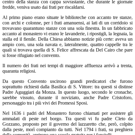
centro della stanza con cappa sovrastante, che durante le giornate
fredde, veniva usato dai frati per riscaldarsi.
Al primo piano erano situate le biblioteche con accanto tre stanze,
con archi e colonne, per i frati amanuensi, ai lati di un corridoio si
trovavano quarantuno stanze con una sola finestra. In un fabbricato
accanto al monastero vi erano le lavanderie, i ripostigli, la legnaia, la
stalla ed il fienile. Della Chiesa abbiamo notizie più certe: aveva un
ampio coro, una sola navata e, lateralmente, quattro cappelle tra le
quali si trovava quella di S. Felice affrescata da Del Cairo che pare
si fosse rifugiato nel convento.
Il numero dei frati nei tempi di maggiore affluenza arrivò a trenta,
quaranta religiosi.
Da questo Convento uscirono grandi predicatori che furono
soprattutto richiesti dalla Basilica di S. Vittore: tra questi si distinse
Padre Aguggiari da Monza. In questo luogo, secondo le cronache,
sarebbe vissuto, durante il noviziato, anche Padre Cristoforo,
personaggio tra i più vivi dei Promessi Sposi.
Nel 1636 i padri del Monastero furono chiamati per assistere gli
ammalati di peste nel borgo. Tra questi vi fu padre Cleto da
Gozzano, proposto per il governo del lazzaretto che, però, colpito
dalla peste, morì compianto da tutti. Nel 1794 i frati, su preghiera
della comunità, aprirono una scuola gratuita per i fanciulli.