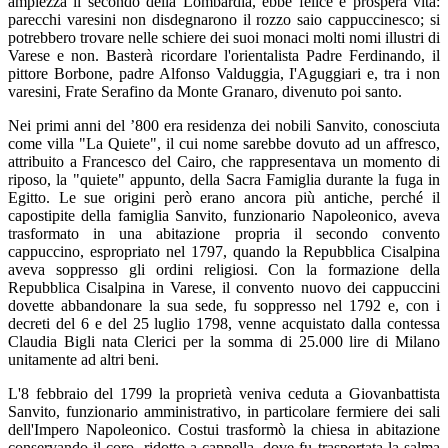
ampiezza il secondo della Lombardia, ebbe felice e prospera vita:
parecchi varesini non disdegnarono il rozzo saio cappuccinesco; si
potrebbero trovare nelle schiere dei suoi monaci molti nomi illustri di
Varese e non. Basterà ricordare l'orientalista Padre Ferdinando, il
pittore Borbone, padre Alfonso Valduggia, I'Aguggiari e, tra i non
varesini, Frate Serafino da Monte Granaro, divenuto poi santo.
Nei primi anni del ’800 era residenza dei nobili Sanvito, conosciuta
come villa "La Quiete", il cui nome sarebbe dovuto ad un affresco,
attribuito a Francesco del Cairo, che rappresentava un momento di
riposo, la "quiete" appunto, della Sacra Famiglia durante la fuga in
Egitto. Le sue origini però erano ancora più antiche, perché il
capostipite della famiglia Sanvito, funzionario Napoleonico, aveva
trasformato in una abitazione propria il secondo convento
cappuccino, espropriato nel 1797, quando la Repubblica Cisalpina
aveva soppresso gli ordini religiosi. Con la formazione della
Repubblica Cisalpina in Varese, il convento nuovo dei cappuccini
dovette abbandonare la sua sede, fu soppresso nel 1792 e, con i
decreti del 6 e del 25 luglio 1798, venne acquistato dalla contessa
Claudia Bigli nata Clerici per la somma di 25.000 lire di Milano
unitamente ad altri beni.
L'8 febbraio del 1799 la proprietà veniva ceduta a Giovanbattista
Sanvito, funzionario amministrativo, in particolare fermiere dei sali
dell'Impero Napoleonico. Costui trasformò la chiesa in abitazione
conservando il coro, ridotto a cappella, dove fu trasportata la salma