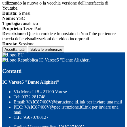
utilizzando la nuova o la vecchia versione dell'interfaccia di
Youtube.
Durata:
6 mesi
Nome:
YSC
Tipologia:
analitico
Proprieta:
Terze Parti
Descrizione:
Questo cookie è impostato da YouTube per tenere
traccia delle visualizzazioni dei video incorporati.
Durata:
Sessione
Accetta tutti
Salva le preferenze
IC Varese5 "Dante Alighieri"
Contatti
IC Varese5 "Dante Alighieri"
Via Morselli 8 - 21100 Varese
Tel:
0332.281748
Email:
VAIC87400V@istruzione.it
Link per inviare una mail
PEC:
VAIC87400V@pec.istruzione.it
Link per inviare una
mail
C.F.: 95070780127
Codice Meccanografico: VAIC87400V