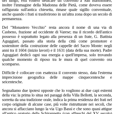
del luogo, essi vollero dedicare un convento a San Bartolomeo,
inoltre l'immagine della Madonna delle Pietà, come doveva essere
raffigurata sull'antica chiesetta, rimase quale sigillo conventuale,
anche quando i frati si trasferirono in un'altra zona dopo un secolo di
permanenza.
Del "Monastero Vecchio" resta ancora il nome di una via di
Casbeno, frazione ad occidente di Varese; ma il ricordo dell'antico
possesso è soprattutto legato alla presenza di un frate, G. Battista
Aguggiari, passato alla storia della città come promotore e
sostenitore della costruzione delle cappelle del Sacro Monte: negli
anni tra il 1604 (inizio lavori) e il 1631 (data della sua morte). Padre
Aguggiari dedicò ogni sua energia a quell'impresa, solo trovando
qualche momento di riposo tra le mura di quel convento ora
scomparso.
Difficile è collocare con esattezza il convento stesso, data l'estrema
imprecisione geografica delle mappe cinquecentesche e
seicentesche.
Segnaliamo due ipotesi opposte che lo vogliono ai due capi estremi
della via: la prima lo situa nei paraggi della Villa Bellotti, la seconda,
sorretta da una tradizione orale, indica la prima residenza dei frati nel
corpo originale di alcune case, più volte ristrutturate nei secoli, che
ancora si affacciano lungo la via Ugo Bassi e che sono quasi attigue
all'antico oratorio della Schirannetta (con affreschi del XV secolo)