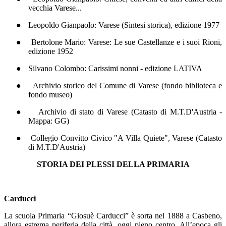
vecchia Varese...
●
Leopoldo Gianpaolo: Varese (Sintesi storica), edizione 1977
●
Bertolone Mario: Varese: Le sue Castellanze e i suoi Rioni,
edizione 1952
●
Silvano Colombo: Carissimi nonni - edizione LATIVA
●
Archivio storico del Comune di Varese (fondo biblioteca e
fondo museo)
●
Archivio di stato di Varese (Catasto di M.T.D'Austria -
Mappa: GG)
●
Collegio Convitto Civico "A Villa Quiete", Varese (Catasto
di M.T.D'Austria)
STORIA DEI PLESSI DELLA PRIMARIA
Carducci
La scuola Primaria “Giosuè Carducci” è sorta nel 1888 a Casbeno,
allora estrema periferia della città, oggi pieno centro. All’epoca gli