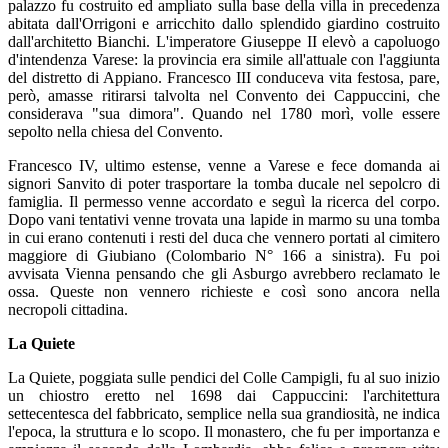
palazzo fu costruito ed ampliato sulla base della villa in precedenza
abitata dall'Orrigoni e arricchito dallo splendido giardino costruito
dall'architetto Bianchi. L'imperatore Giuseppe II elevò a capoluogo
d'intendenza Varese: la provincia era simile all'attuale con l'aggiunta
del distretto di Appiano. Francesco III conduceva vita festosa, pare,
però, amasse ritirarsi talvolta nel Convento dei Cappuccini, che
considerava "sua dimora". Quando nel 1780 morì, volle essere
sepolto nella chiesa del Convento.
Francesco IV, ultimo estense, venne a Varese e fece domanda ai
signori Sanvito di poter trasportare la tomba ducale nel sepolcro di
famiglia. Il permesso venne accordato e seguì la ricerca del corpo.
Dopo vani tentativi venne trovata una lapide in marmo su una tomba
in cui erano contenuti i resti del duca che vennero portati al cimitero
maggiore di Giubiano (Colombario N° 166 a sinistra). Fu poi
avvisata Vienna pensando che gli Asburgo avrebbero reclamato le
ossa. Queste non vennero richieste e così sono ancora nella
necropoli cittadina.
La Quiete
La Quiete, poggiata sulle pendici del Colle Campigli, fu al suo inizio
un chiostro eretto nel 1698 dai Cappuccini: l'architettura
settecentesca del fabbricato, semplice nella sua grandiosità, ne indica
l'epoca, la struttura e lo scopo. Il monastero, che fu per importanza e