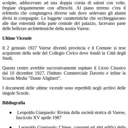
scolpite, adducevano ad una doppia corsia di saloni con volte,
fregiate elegantemente con affreschi. Al piano terreno c'era il
refettorio che congiungeva diverse sale dove sedevano gli alunni
divisi in compagnie. Le loggette caratteristiche che occhieggiavano
alle due estremità della parte centrale del palazzo, facevano parte
delle bellezze architettoniche della nostra Varese.
Ultime Vicende
Il 2 gennaio 1927 Varese diventò provincia e il Comune si rese
acquirente della sede del Collegio Civico dove fondò la Città degli
Studi.
Questo centro avrebbe successivamente ospitato il Liceo Classico
dal 10 dicembre 1927, l'Istituto Commerciale Daverio e infine la
Scuola Media "Dante Alighieri".
I documenti delle ultime vicende sono reperibili negli archivi delle
singole Scuole.
Bibliografia
●
Leopoldo Gianpaolo: Rivista della società storica di Varese,
fascicolo XV aprile 1987
●
Leopoldo Gianpaolo: Chiese, conventi ed altri edifici della