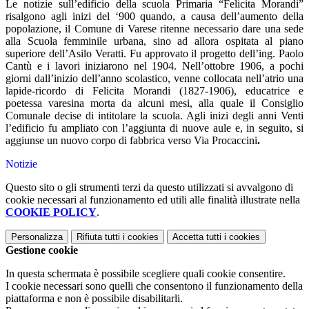
Le notizie sull’edificio della scuola Primaria “Felicita Morandi”
risalgono agli inizi del ‘900 quando, a causa dell’aumento della
popolazione, il Comune di Varese ritenne necessario dare una sede
alla Scuola femminile urbana, sino ad allora ospitata al piano
superiore dell’Asilo Veratti. Fu approvato il progetto dell’ing. Paolo
Cantù e i lavori iniziarono nel 1904. Nell’ottobre 1906, a pochi
giorni dall’inizio dell’anno scolastico, venne collocata nell’atrio una
lapide-ricordo di Felicita Morandi (1827-1906), educatrice e
poetessa varesina morta da alcuni mesi, alla quale il Consiglio
Comunale decise di intitolare la scuola. Agli inizi degli anni Venti
l’edificio fu ampliato con l’aggiunta di nuove aule e, in seguito, si
aggiunse un nuovo corpo di fabbrica verso Via Procaccini
.
Notizie
Questo sito o gli strumenti terzi da questo utilizzati si avvalgono di
cookie necessari al funzionamento ed utili alle finalità illustrate nella
COOKIE POLICY
.
Personalizza
Rifiuta tutti
i cookies
Accetta tutti
i cookies
Gestione cookie
In questa schermata è possibile scegliere quali cookie consentire.
I cookie necessari sono quelli che consentono il funzionamento della
piattaforma e non è possibile disabilitarli.