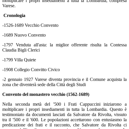
moltiplicare i propri insediamenti a tutta la Lombardia, compresa
Varese.
Cronologia
-1526-1689 Vecchio Convento
-1689 Nuovo Convento
-1797 Venduta all'asta: la miglior offerente risulta la Contessa
Claudia Bigli Clerici
-1799 Villa Quiete
-1908 Collegio Convitto Civico
-2 gennaio 1927 Varese diventa provincia e il Comune acquista la
zona che diventerà sede della Città degli Studi
Convento del monastero vecchio (1562-1689)
Nella seconda metà del '500 i Frati Cappuccini iniziarono a
moltiplicare i propri insediamenti in tutta la Lombardia. Questo è
testimoniato da documenti lasciati da Salvatore da Rivolta, vissuto
tra il '500 e il '600. Le popolazioni accettarono con entusiasmo la
predicazione dei frati e il racconto, che Salvatore da Rivolta ci