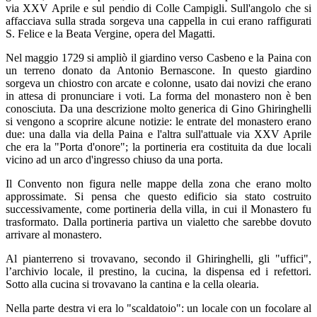
via XXV Aprile e sul pendio di Colle Campigli. Sull'angolo che si
affacciava sulla strada sorgeva una cappella in cui erano raffigurati
S. Felice e la Beata Vergine, opera del Magatti.
Nel maggio 1729 si ampliò il giardino verso Casbeno e la Paina con
un terreno donato da Antonio Bernascone. In questo giardino
sorgeva un chiostro con arcate e colonne, usato dai novizi che erano
in attesa di pronunciare i voti. La forma del monastero non è ben
conosciuta. Da una descrizione molto generica di Gino Ghiringhelli
si vengono a scoprire alcune notizie: le entrate del monastero erano
due: una dalla via della Paina e l'altra sull'attuale via XXV Aprile
che era la "Porta d'onore"; la portineria era costituita da due locali
vicino ad un arco d'ingresso chiuso da una porta.
Il Convento non figura nelle mappe della zona che erano molto
approssimate. Si pensa che questo edificio sia stato costruito
successivamente, come portineria della villa, in cui il Monastero fu
trasformato. Dalla portineria partiva un vialetto che sarebbe dovuto
arrivare al monastero.
Al pianterreno si trovavano, secondo il Ghiringhelli, gli "uffici",
l’archivio locale, il prestino, la cucina, la dispensa ed i refettori.
Sotto alla cucina si trovavano la cantina e la cella olearia.
Nella parte destra vi era lo "scaldatoio": un locale con un focolare al