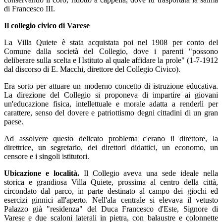
di Francesco III.
Il collegio civico di Varese
La Villa Quiete è stata acquistata poi nel 1908 per conto del
Comune dalla società del Collegio, dove i parenti "possono
deliberare sulla scelta e l'Istituto al quale affidare la prole" (1-7-1912
dal discorso di E. Macchi, direttore del Collegio Civico).
Era sorto per attuare un moderno concetto di istruzione educativa.
La direzione del Collegio si proponeva di impartire ai giovani
un'educazione fisica, intellettuale e morale adatta a renderli per
carattere, senso del dovere e patriottismo degni cittadini di un gran
paese.
Ad assolvere questo delicato problema c'erano il direttore, la
direttrice, un segretario, dei direttori didattici, un economo, un
censore e i singoli istitutori.
Ubicazione e località.
Il Collegio aveva una sede ideale nella
storica e grandiosa Villa Quiete, prossima al centro della città,
circondato dal parco, in parte destinato al campo dei giochi ed
esercizi ginnici all'aperto. Nell'ala centrale si elevava il vetusto
Palazzo già "residenza" del Duca Francesco d'Este, Signore di
Varese e due scaloni laterali in pietra, con balaustre e colonnette