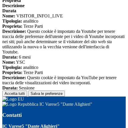
Proprieta
Descrizione
Durata
Nome:
VISITOR_INFO1_LIVE
Tipologia:
analitico
Proprieta:
Terze Parti
Descrizione:
Questo cookie è impostato da Youtube per tenere
traccia delle preferenze dell'utente per i video di Youtube incorporati
nei siti; può anche determinare se il visitatore del sito web sta
utilizzando la nuova o la vecchia versione dell'interfaccia di
Youtube.
Durata:
6 mesi
Nome:
YSC
Tipologia:
analitico
Proprieta:
Terze Parti
Descrizione:
Questo cookie è impostato da YouTube per tenere
traccia delle visualizzazioni dei video incorporati.
Durata:
Sessione
Accetta tutti
Salva le preferenze
IC Varese5 "Dante Alighieri"
Contatti
IC Varese5 "Dante Alighieri"