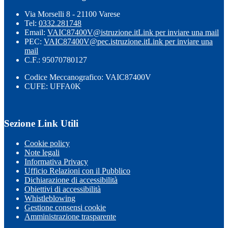
Via Morselli 8 - 21100 Varese
Tel:
0332.281748
Email:
VAIC87400V@istruzione.it
Link per inviare una mail
PEC:
VAIC87400V@pec.istruzione.it
Link per inviare una
mail
C.F.: 95070780127
Codice Meccanografico: VAIC87400V
CUFE: UFFA0K
Sezione Link Utili
Cookie policy
Note legali
Informativa Privacy
Ufficio Relazioni con il Pubblico
Dichiarazione di accessibilità
Obiettivi di accessibilità
Whistleblowing
Gestione consensi cookie
Amministrazione trasparente