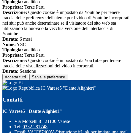
Tipologia:
analitico
Proprieta:
Terze Parti
Descrizione:
Questo cookie è impostato da Youtube per tenere
traccia delle preferenze dell'utente per i video di Youtube incorporati
nei siti; può anche determinare se il visitatore del sito web sta
utilizzando la nuova o la vecchia versione dell'interfaccia di
Youtube.
Durata:
6 mesi
Nome:
YSC
Tipologia:
analitico
Proprieta:
Terze Parti
Descrizione:
Questo cookie è impostato da YouTube per tenere
traccia delle visualizzazioni dei video incorporati.
Durata:
Sessione
Accetta tutti
Salva le preferenze
IC Varese5 "Dante Alighieri"
Contatti
IC Varese5 "Dante Alighieri"
Via Morselli 8 - 21100 Varese
Tel:
0332.281748
Email:
VAIC87400V@istruzione.it
Link per inviare una mail