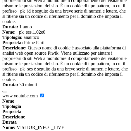
proprietari di siti Web a monitorare il comportamento dei visitatori e
misurare le prestazioni del sito. È un cookie di tipo pattern, in cui il
prefisso _pk_id è seguito da una breve serie di numeri e lettere, che
si ritiene sia un codice di riferimento per il dominio che imposta il
cookie.
Durata:
1 anno
Nome:
_pk_ses.1.02e0
Tipologia:
analitico
Proprieta:
Prime Parti
Descrizione:
Questo nome di cookie è associato alla piattaforma di
analisi web open source Piwik. Viene utilizzato per aiutare i
proprietari di siti Web a monitorare il comportamento dei visitatori e
misurare le prestazioni del sito. È un cookie di tipo pattern, in cui il
prefisso _pk_ses è seguito da una breve serie di numeri e lettere, che
si ritiene sia un codice di riferimento per il dominio che imposta il
cookie.
Durata:
30 minuti
www.youtube.com
Nome
Tipologia
Proprieta
Descrizione
Durata
Nome:
VISITOR_INFO1_LIVE