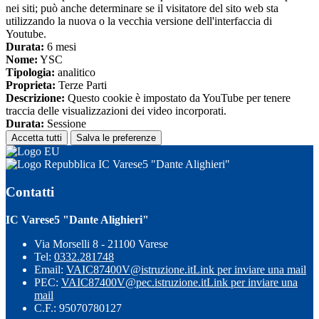
nei siti; può anche determinare se il visitatore del sito web sta
utilizzando la nuova o la vecchia versione dell'interfaccia di
Youtube.
Durata:
6 mesi
Nome:
YSC
Tipologia:
analitico
Proprieta:
Terze Parti
Descrizione:
Questo cookie è impostato da YouTube per tenere
traccia delle visualizzazioni dei video incorporati.
Durata:
Sessione
Accetta tutti
Salva le preferenze
IC Varese5 "Dante Alighieri"
Contatti
IC Varese5 "Dante Alighieri"
Via Morselli 8 - 21100 Varese
Tel:
0332.281748
Email:
VAIC87400V@istruzione.it
Link per inviare una mail
PEC:
VAIC87400V@pec.istruzione.it
Link per inviare una
mail
C.F.: 95070780127