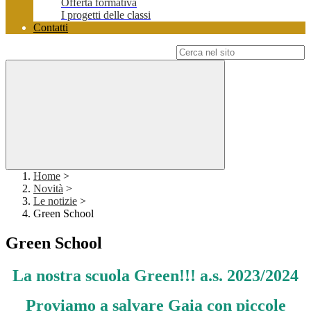
Offerta formativa
I progetti delle classi
Contatti
Campo di ricerca per le pagine del sito
Home
>
Novità
>
Le notizie
>
Green School
Green School
La nostra scuola Green!!! a.s. 2023/2024
Proviamo a salvare Gaia con piccole