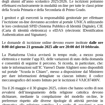
degli alunni all’anno scolastico 2025/2026. Le iscrizioni potranno
effettuarsi esclusivamente in modalità on-line per tutte le classi prime
della Scuola Primaria e della Secondaria di Primo Grado.
I genitori e gli esercenti la responsabilità genitoriale per effettuare
l’iscrizione on-line dovranno accedere al portale UNICA utilizzando
le loro credenziali SPID (Sistema Pubblico di Identità Digitale), CIE
(Carta di identità elettronica) o eIDAS (electronic IDentification
Authentication and Signature).
Le domande di iscrizione online devono essere inoltrate
dalle ore
8:00 del giorno 21 gennaio 2025 alle ore 20:00 del 10 febbraio
.
La Piattaforma Unica avviserà in tempo reale, a mezzo posta
elettronica e tramite l’app IO, delle variazioni di stato della domanda
e consentirà di seguirne il percorso. Si ricorda, in particolare, che:
tutte le informazioni sull’IC Varese5 Dante Alighieri sono disponibili
sul portale "Scuola in Chiaro", messo a disposizione dal Ministero
per dare informazioni dettagliate su ciascun istituto; il codice
meccanografico del nostro Istituto per le iscrizioni è VAIC87400V.
Tra il 26 maggio e il 30 giugno 2025, coloro che hanno scelto di non
avvalersi dell’insegnamento della religione cattolica devono
dichiarare, mediante la compilazione del modello on-line, le
preferenze rispetto alle diverse tipologie di attività previste in
alternativa alla religione cattolica. La scelta di avvalersi o non