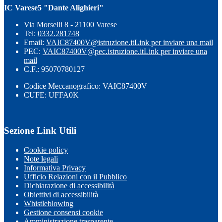
IC Varese5 "Dante Alighieri"
Via Morselli 8 - 21100 Varese
Tel:
0332.281748
Email:
VAIC87400V@istruzione.it
Link per inviare una mail
PEC:
VAIC87400V@pec.istruzione.it
Link per inviare una
mail
C.F.: 95070780127
Codice Meccanografico: VAIC87400V
CUFE: UFFA0K
Sezione Link Utili
Cookie policy
Note legali
Informativa Privacy
Ufficio Relazioni con il Pubblico
Dichiarazione di accessibilità
Obiettivi di accessibilità
Whistleblowing
Gestione consensi cookie
Amministrazione trasparente