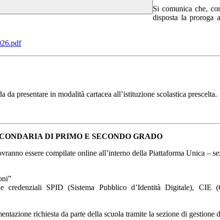
Si comunica che, co
disposta la proroga a
26.pdf
 da presentare in modalità cartacea all’istituzione scolastica prescelta.
SECONDARIA DI PRIMO E SECONDO GRADO
ranno essere compilate online all’interno della Piattaforma Unica – s
oni”
zando le credenziali SPID (Sistema Pubblico d’Identità Digitale), CI
mentazione richiesta da parte della scuola tramite la sezione di gestion