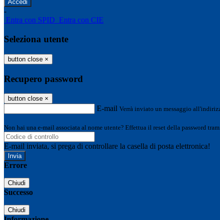
-
Entra con SPID
Entra con CIE
Seleziona utente
button close
×
Recupero password
button close
×
E-mail
Verrà inviato un messaggio all'indirizz
Non hai una e-mail associata al nome utente? Effettua il reset della password tram
E-mail inviata, si prega di controllare la casella di posta elettronica!
Errore
Chiudi
Successo
Chiudi
Informazione