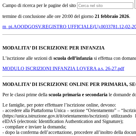
Campo di ricerca per le pagine del sito
termine di conclusione
alle ore 20:00 del giorno
21 febbraio 2026
.
m_pi.AOODGOSV.REGISTRO UFFICIALE(U).0033781.12-02-20
MODALITA’ DI ISCRIZIONE PER INFANZIA
L’iscrizione alle sezioni di
scuola dell’infanzia
si effettua con domanda
MODULO ISCRIZIONI INFANZIA LOVERA a.s. 26-27.pdf
MODALITA’ DI ISCRIZIONE ONLINE PER PRIMARIA, 
Per le classi prime della
scuola primaria e secondaria
le domande dov
Le famiglie, per poter effettuare l’iscrizione online, devono:
- accedere alla Piattaforma Unica – sezione “Orientamento” – “Iscrizi
(https://unica.istruzione.gov.it/it/orientamento/iscrizioni) utiliz
eIDAS (electronic Identification Authentication and Signature);
- compilare e inviare la domanda;
- dopo la conferma dell’accettazione, procedere all’inoltro della docu