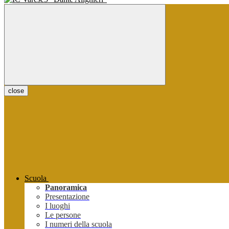
close
Scuola
Panoramica
Presentazione
I luoghi
Le persone
I numeri della scuola