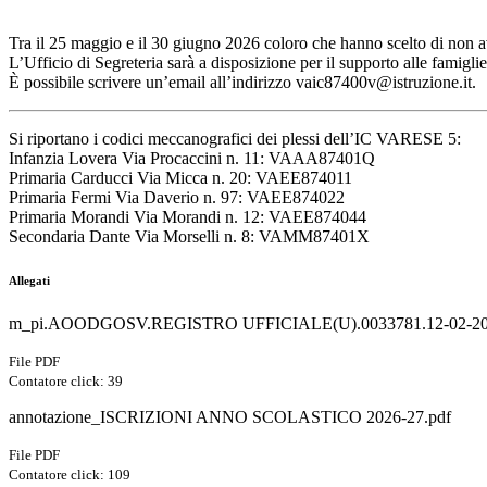
Tra il 25 maggio e il 30 giugno 2026 coloro che hanno scelto di non avva
L’Ufficio di Segreteria sarà a disposizione per il supporto alle famigli
È possibile scrivere un’email all’indirizzo vaic87400v@istruzione.it.
Si riportano i codici meccanografici dei plessi dell’IC VARESE 5:
Infanzia Lovera Via Procaccini n. 11: VAAA87401Q
Primaria Carducci Via Micca n. 20: VAEE874011
Primaria Fermi Via Daverio n. 97: VAEE874022
Primaria Morandi Via Morandi n. 12: VAEE874044
Secondaria Dante Via Morselli n. 8: VAMM87401X
Allegati
m_pi.AOODGOSV.REGISTRO UFFICIALE(U).0033781.12-02-20
File PDF
Contatore click: 39
annotazione_ISCRIZIONI ANNO SCOLASTICO 2026-27.pdf
File PDF
Contatore click: 109