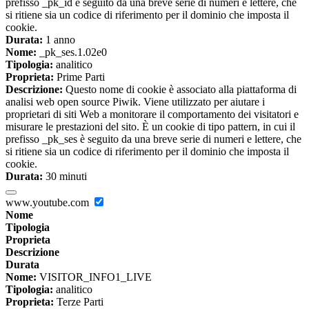
prefisso _pk_id è seguito da una breve serie di numeri e lettere, che
si ritiene sia un codice di riferimento per il dominio che imposta il
cookie.
Durata:
1 anno
Nome:
_pk_ses.1.02e0
Tipologia:
analitico
Proprieta:
Prime Parti
Descrizione:
Questo nome di cookie è associato alla piattaforma di
analisi web open source Piwik. Viene utilizzato per aiutare i
proprietari di siti Web a monitorare il comportamento dei visitatori e
misurare le prestazioni del sito. È un cookie di tipo pattern, in cui il
prefisso _pk_ses è seguito da una breve serie di numeri e lettere, che
si ritiene sia un codice di riferimento per il dominio che imposta il
cookie.
Durata:
30 minuti
www.youtube.com
Nome
Tipologia
Proprieta
Descrizione
Durata
Nome:
VISITOR_INFO1_LIVE
Tipologia:
analitico
Proprieta:
Terze Parti