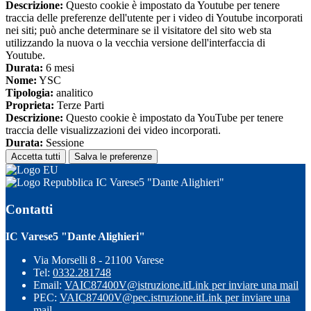
Descrizione:
Questo cookie è impostato da Youtube per tenere
traccia delle preferenze dell'utente per i video di Youtube incorporati
nei siti; può anche determinare se il visitatore del sito web sta
utilizzando la nuova o la vecchia versione dell'interfaccia di
Youtube.
Durata:
6 mesi
Nome:
YSC
Tipologia:
analitico
Proprieta:
Terze Parti
Descrizione:
Questo cookie è impostato da YouTube per tenere
traccia delle visualizzazioni dei video incorporati.
Durata:
Sessione
Accetta tutti
Salva le preferenze
IC Varese5 "Dante Alighieri"
Contatti
IC Varese5 "Dante Alighieri"
Via Morselli 8 - 21100 Varese
Tel:
0332.281748
Email:
VAIC87400V@istruzione.it
Link per inviare una mail
PEC:
VAIC87400V@pec.istruzione.it
Link per inviare una
mail