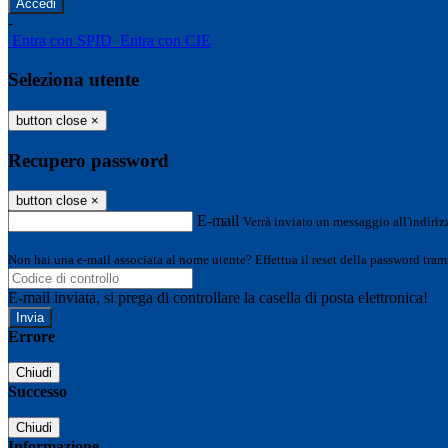
-
Entra con SPID
Entra con CIE
Seleziona utente
button close
×
Recupero password
button close
×
E-mail
Verrà inviato un messaggio all'indirizz
Non hai una e-mail associata al nome utente? Effettua il reset della password tram
E-mail inviata, si prega di controllare la casella di posta elettronica!
Errore
Chiudi
Successo
Chiudi
Informazione