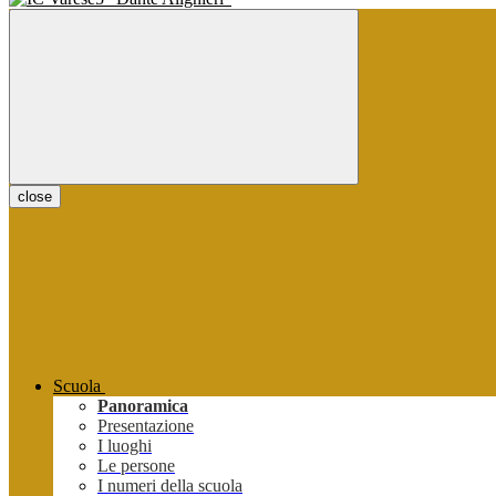
close
Scuola
Panoramica
Presentazione
I luoghi
Le persone
I numeri della scuola