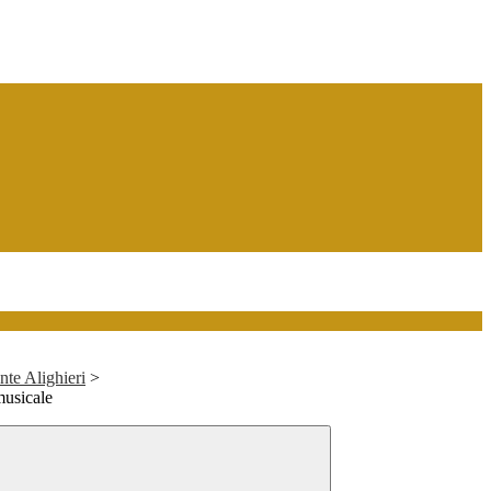
te Alighieri
>
musicale