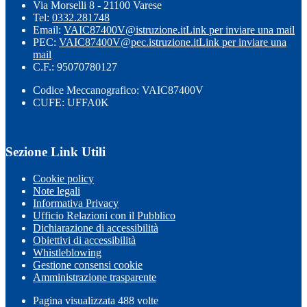
Via Morselli 8 - 21100 Varese
Tel:
0332.281748
Email:
VAIC87400V@istruzione.it
Link per inviare una mail
PEC:
VAIC87400V@pec.istruzione.it
Link per inviare una
mail
C.F.: 95070780127
Codice Meccanografico: VAIC87400V
CUFE: UFFA0K
Sezione Link Utili
Cookie policy
Note legali
Informativa Privacy
Ufficio Relazioni con il Pubblico
Dichiarazione di accessibilità
Obiettivi di accessibilità
Whistleblowing
Gestione consensi cookie
Amministrazione trasparente
Pagina visualizzata
488
volte