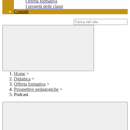
Offerta formativa
I progetti delle classi
Contatti
Campo di ricerca per le pagine del sito
Home
>
Didattica
>
Offerta formativa
>
Prospettive pedagogiche
>
Podcast