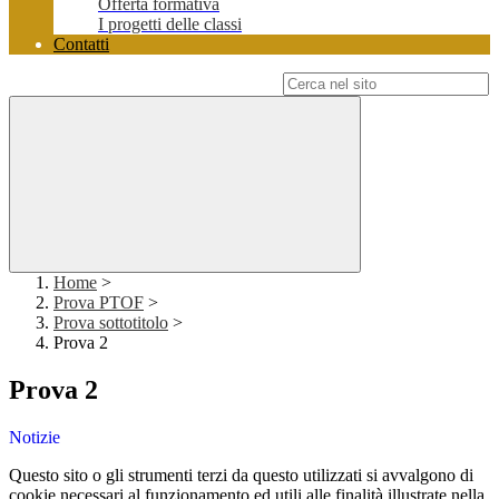
Offerta formativa
I progetti delle classi
Contatti
Campo di ricerca per le pagine del sito
Home
>
Prova PTOF
>
Prova sottotitolo
>
Prova 2
Prova 2
Notizie
Questo sito o gli strumenti terzi da questo utilizzati si avvalgono di
cookie necessari al funzionamento ed utili alle finalità illustrate nella