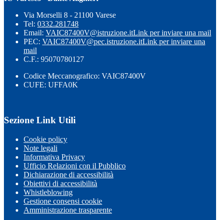
Via Morselli 8 - 21100 Varese
Tel:
0332.281748
Email:
VAIC87400V@istruzione.it
Link per inviare una mail
PEC:
VAIC87400V@pec.istruzione.it
Link per inviare una
mail
C.F.: 95070780127
Codice Meccanografico: VAIC87400V
CUFE: UFFA0K
Sezione Link Utili
Cookie policy
Note legali
Informativa Privacy
Ufficio Relazioni con il Pubblico
Dichiarazione di accessibilità
Obiettivi di accessibilità
Whistleblowing
Gestione consensi cookie
Amministrazione trasparente