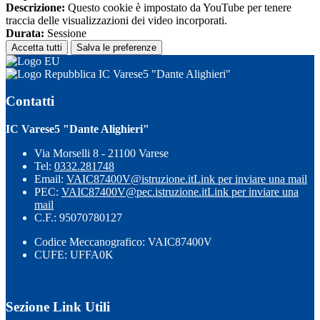
Descrizione:
Questo cookie è impostato da YouTube per tenere
traccia delle visualizzazioni dei video incorporati.
Durata:
Sessione
Accetta tutti
Salva le preferenze
IC Varese5 "Dante Alighieri"
Contatti
IC Varese5 "Dante Alighieri"
Via Morselli 8 - 21100 Varese
Tel:
0332.281748
Email:
VAIC87400V@istruzione.it
Link per inviare una mail
PEC:
VAIC87400V@pec.istruzione.it
Link per inviare una
mail
C.F.: 95070780127
Codice Meccanografico: VAIC87400V
CUFE: UFFA0K
Sezione Link Utili