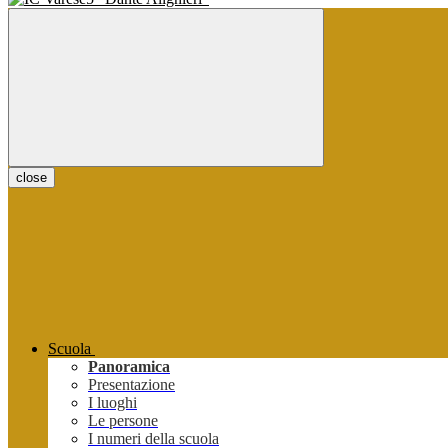
close
Scuola
Panoramica
Presentazione
I luoghi
Le persone
I numeri della scuola