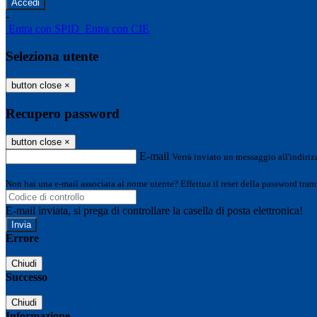
-
Entra con SPID
Entra con CIE
Seleziona utente
button close
×
Recupero password
button close
×
E-mail
Verrà inviato un messaggio all'indirizz
Non hai una e-mail associata al nome utente? Effettua il reset della password tram
E-mail inviata, si prega di controllare la casella di posta elettronica!
Errore
Chiudi
Successo
Chiudi
Informazione