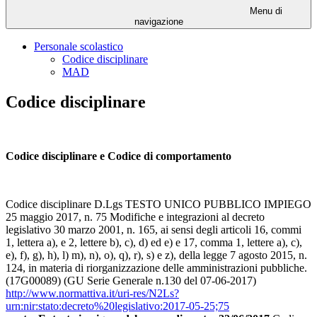
Menu di
navigazione
Personale scolastico
Codice disciplinare
MAD
Codice disciplinare
Codice disciplinare e Codice di comportamento
Codice disciplinare D.Lgs TESTO UNICO PUBBLICO IMPIEGO
25 maggio 2017, n. 75 Modifiche e integrazioni al decreto
legislativo 30 marzo 2001, n. 165, ai sensi degli articoli 16, commi
1, lettera a), e 2, lettere b), c), d) ed e) e 17, comma 1, lettere a), c),
e), f), g), h), l) m), n), o), q), r), s) e z), della legge 7 agosto 2015, n.
124, in materia di riorganizzazione delle amministrazioni pubbliche.
(17G00089) (GU Serie Generale n.130 del 07-06-2017)
http://www.normattiva.it/uri-res/N2Ls?
urn:nir:stato:decreto%20legislativo:2017-05-25;75