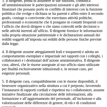
3. Il dirigente, prima di assumere le sue funzioni, comunica
all’amministrazione le partecipazioni azionarie e gli altri interessi
finanziari che possano porlo in conflitto di interessi con la funzione
pubblica che svolge e dichiara se ha parenti e affini entro il secondo
grado, coniuge o convivente che esercitano attività politiche,
professionali o economiche che li pongano in contatti frequenti con
l’ufficio che dovrà dirigere o che siano coinvolti nelle decisioni o
nelle attività inerenti all’ufficio. Il dirigente fornisce le informazioni
sulla propria situazione patrimoniale e le dichiarazioni annuali dei
redditi soggetti all’imposta sui redditi delle persone fisiche previste
dalla legge.
4. Il dirigente assume atteggiamenti leali e trasparenti e adotta un
comportamento esemplare e imparziale nei rapporti con i colleghi, i
collaboratori e i destinatari dell’azione amministrativa. Il dirigente
cura, altresì, che le risorse assegnate al suo ufficio siano utilizzate
per finalità esclusivamente istituzionali e, in nessun caso, per
esigenze personali.
5. Il dirigente cura, compatibilmente con le risorse disponibili, il
benessere organizzativo nella struttura a cui è preposto, favorendo
l’instaurarsi di rapporti cordiali e rispettosi tra i collaboratori, assume
iniziative finalizzate alla circolazione delle informazioni, alla
formazione e all’aggiornamento del personale, all’inclusione e alla
valorizzazione delle differenze di genere, di età e di condizioni