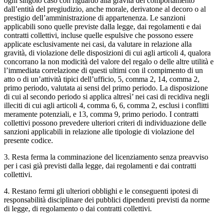
ogni singolo caso con riguardo alla gravità del comportamento
dall’entità del pregiudizio, anche morale, derivatone al decoro o al
prestigio dell’amministrazione di appartenenza. Le sanzioni
applicabili sono quelle previste dalla legge, dai regolamenti e dai
contratti collettivi, incluse quelle espulsive che possono essere
applicate esclusivamente nei casi, da valutare in relazione alla
gravità, di violazione delle disposizioni di cui agli articoli 4, qualora
concorrano la non modicità del valore del regalo o delle altre utilità e
l’immediata correlazione di questi ultimi con il compimento di un
atto o di un’attività tipici dell’ufficio, 5, comma 2, 14, comma 2,
primo periodo, valutata ai sensi del primo periodo. La disposizione
di cui al secondo periodo si applica altresì’ nei casi di recidiva negli
illeciti di cui agli articoli 4, comma 6, 6, comma 2, esclusi i conflitti
meramente potenziali, e 13, comma 9, primo periodo. I contratti
collettivi possono prevedere ulteriori criteri di individuazione delle
sanzioni applicabili in relazione alle tipologie di violazione del
presente codice.
3. Resta ferma la comminazione del licenziamento senza preavviso
per i casi già previsti dalla legge, dai regolamenti e dai contratti
collettivi.
4. Restano fermi gli ulteriori obblighi e le conseguenti ipotesi di
responsabilità disciplinare dei pubblici dipendenti previsti da norme
di legge, di regolamento o dai contratti collettivi.