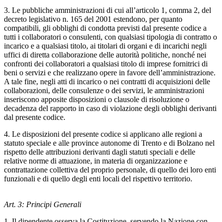
3. Le pubbliche amministrazioni di cui all’articolo 1, comma 2, del
decreto legislativo n. 165 del 2001 estendono, per quanto
compatibili, gli obblighi di condotta previsti dal presente codice a
tutti i collaboratori o consulenti, con qualsiasi tipologia di contratto o
incarico e a qualsiasi titolo, ai titolari di organi e di incarichi negli
uffici di diretta collaborazione delle autorità politiche, nonché nei
confronti dei collaboratori a qualsiasi titolo di imprese fornitrici di
beni o servizi e che realizzano opere in favore dell’amministrazione.
A tale fine, negli atti di incarico o nei contratti di acquisizioni delle
collaborazioni, delle consulenze o dei servizi, le amministrazioni
inseriscono apposite disposizioni o clausole di risoluzione o
decadenza del rapporto in caso di violazione degli obblighi derivanti
dal presente codice.
4. Le disposizioni del presente codice si applicano alle regioni a
statuto speciale e alle province autonome di Trento e di Bolzano nel
rispetto delle attribuzioni derivanti dagli statuti speciali e delle
relative norme di attuazione, in materia di organizzazione e
contrattazione collettiva del proprio personale, di quello dei loro enti
funzionali e di quello degli enti locali del rispettivo territorio.
Art. 3: Principi Generali
1. Il dipendente osserva la Costituzione, servendo la Nazione con