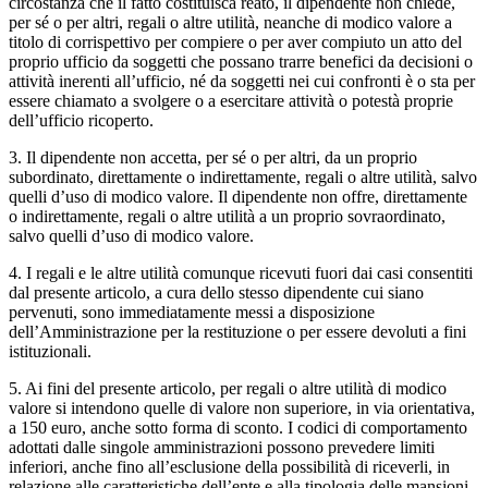
circostanza che il fatto costituisca reato, il dipendente non chiede,
per sé o per altri, regali o altre utilità, neanche di modico valore a
titolo di corrispettivo per compiere o per aver compiuto un atto del
proprio ufficio da soggetti che possano trarre benefici da decisioni o
attività inerenti all’ufficio, né da soggetti nei cui confronti è o sta per
essere chiamato a svolgere o a esercitare attività o potestà proprie
dell’ufficio ricoperto.
3. Il dipendente non accetta, per sé o per altri, da un proprio
subordinato, direttamente o indirettamente, regali o altre utilità, salvo
quelli d’uso di modico valore. Il dipendente non offre, direttamente
o indirettamente, regali o altre utilità a un proprio sovraordinato,
salvo quelli d’uso di modico valore.
4. I regali e le altre utilità comunque ricevuti fuori dai casi consentiti
dal presente articolo, a cura dello stesso dipendente cui siano
pervenuti, sono immediatamente messi a disposizione
dell’Amministrazione per la restituzione o per essere devoluti a fini
istituzionali.
5. Ai fini del presente articolo, per regali o altre utilità di modico
valore si intendono quelle di valore non superiore, in via orientativa,
a 150 euro, anche sotto forma di sconto. I codici di comportamento
adottati dalle singole amministrazioni possono prevedere limiti
inferiori, anche fino all’esclusione della possibilità di riceverli, in
relazione alle caratteristiche dell’ente e alla tipologia delle mansioni.