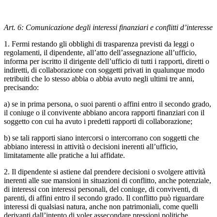
Art. 6: Comunicazione degli interessi finanziari e conflitti d’interesse
1. Fermi restando gli obblighi di trasparenza previsti da leggi o
regolamenti, il dipendente, all’atto dell’assegnazione all’ufficio,
informa per iscritto il dirigente dell’ufficio di tutti i rapporti, diretti o
indiretti, di collaborazione con soggetti privati in qualunque modo
retribuiti che lo stesso abbia o abbia avuto negli ultimi tre anni,
precisando:
a) se in prima persona, o suoi parenti o affini entro il secondo grado,
il coniuge o il convivente abbiano ancora rapporti finanziari con il
soggetto con cui ha avuto i predetti rapporti di collaborazione;
b) se tali rapporti siano intercorsi o intercorrano con soggetti che
abbiano interessi in attività o decisioni inerenti all’ufficio,
limitatamente alle pratiche a lui affidate.
2. Il dipendente si astiene dal prendere decisioni o svolgere attività
inerenti alle sue mansioni in situazioni di conflitto, anche potenziale,
di interessi con interessi personali, del coniuge, di conviventi, di
parenti, di affini entro il secondo grado. Il conflitto può riguardare
interessi di qualsiasi natura, anche non patrimoniali, come quelli
derivanti dall’intento di voler assecondare pressioni politiche,