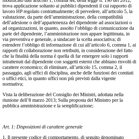
modificato dall’articolo 1, comma 44, della legge n. 190 del 2012,
trova applicazione soltanto ai pubblici dipendenti il cui rapporto di
lavoro HP regolato contrattualmente; di prevedere, all’articolo 5, la
valutazione, da parte dell’amministrazione, della compatibilità
dell’adesione o dell’appartenenza del dipendente ad associazioni o
ad organizzazioni, in quanto, assolto l’obbligo di comunicazione da
parte del dipendente, l’amministrazione non appare legittimata, in
via preventiva e generale, a sindacare la scelta associativa; di
estendere l’obbligo di informazione di cui all’articolo 6, comma 1, ai
rapporti di collaborazione non retribuiti, in considerazione del fatto
che la finalità della norma è quella di far emergere solo i rapporti
intrattenuti dal dipendente con soggetti esterni che abbiano risvolti di
carattere economico; di eliminare, all’articolo 15, comma 2, il
passaggio, agli uffici di disciplina, anche delle funzioni dei comitati
o uffici etici, in quanto uffici non più previsti dalla vigente
normativa;
Vista la deliberazione del Consiglio dei Ministri, adottata nella
riunione dell’8 marzo 2013; Sulla proposta del Ministro per la
pubblica amministrazione e la semplificazione;
Art. 1: Disposizioni di carattere generale
1. Il presente codice di comportamento, di seguito denominato