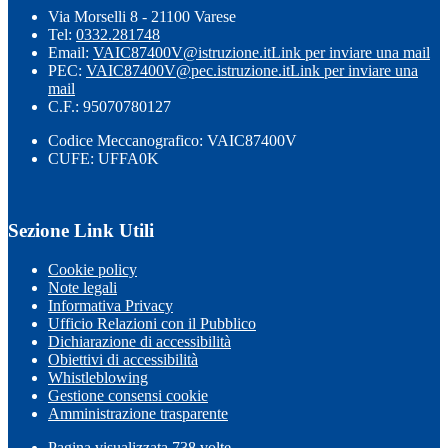
Via Morselli 8 - 21100 Varese
Tel:
0332.281748
Email:
VAIC87400V@istruzione.it
Link per inviare una mail
PEC:
VAIC87400V@pec.istruzione.it
Link per inviare una
mail
C.F.: 95070780127
Codice Meccanografico: VAIC87400V
CUFE: UFFA0K
Sezione Link Utili
Cookie policy
Note legali
Informativa Privacy
Ufficio Relazioni con il Pubblico
Dichiarazione di accessibilità
Obiettivi di accessibilità
Whistleblowing
Gestione consensi cookie
Amministrazione trasparente
Pagina visualizzata
738
volte