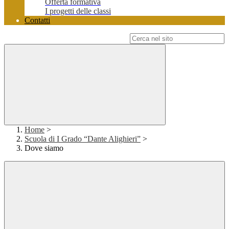
Offerta formativa
I progetti delle classi
Contatti
Campo di ricerca per le pagine del sito
Home
>
Scuola di I Grado “Dante Alighieri”
>
Dove siamo