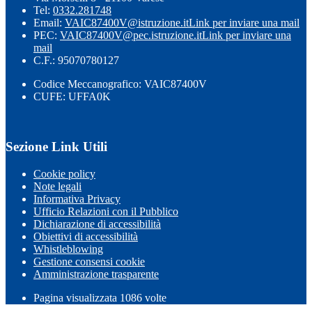
Tel:
0332.281748
Email:
VAIC87400V@istruzione.it
Link per inviare una mail
PEC:
VAIC87400V@pec.istruzione.it
Link per inviare una
mail
C.F.: 95070780127
Codice Meccanografico: VAIC87400V
CUFE: UFFA0K
Sezione Link Utili
Cookie policy
Note legali
Informativa Privacy
Ufficio Relazioni con il Pubblico
Dichiarazione di accessibilità
Obiettivi di accessibilità
Whistleblowing
Gestione consensi cookie
Amministrazione trasparente
Pagina visualizzata
1086
volte