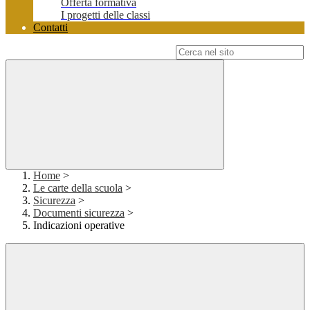
Offerta formativa
I progetti delle classi
Contatti
Campo di ricerca per le pagine del sito
Home
>
Le carte della scuola
>
Sicurezza
>
Documenti sicurezza
>
Indicazioni operative