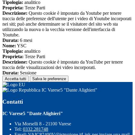
Tipologia:
analitico
Proprieta:
Terze Parti
Descrizione:
Questo cookie è impostato da Youtube per tenere
traccia delle preferenze dell'utente per i video di Youtube incorporati
nei siti; può anche determinare se il visitatore del sito web sta
utilizzando la nuova o la vecchia versione dell'interfaccia di
Youtube.
Durata:
6 mesi
Nome:
YSC
Tipologia:
analitico
Proprieta:
Terze Parti
Descrizione:
Questo cookie è impostato da YouTube per tenere
traccia delle visualizzazioni dei video incorporati.
Durata:
Sessione
Accetta tutti
Salva le preferenze
IC Varese5 "Dante Alighieri"
Contatti
IC Varese5 "Dante Alighieri"
Via Morselli 8 - 21100 Varese
Tel:
0332.281748
Email:
VAIC87400V@istruzione.it
Link per inviare una mail