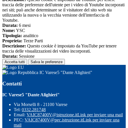
traccia delle preferenze dell'utente per i video di Youtube incorporati
nei siti; può anche determinare se il visitatore del sito web sta
utilizzando la nuova o la vecchia versione dell'interfaccia di
Youtube.
Durata:
6 mesi
Nome:
YSC
Tipologia:
analitico
Proprieta:
Terze Parti
Descrizione:
Questo cookie è impostato da YouTube per tenere
traccia delle visualizzazioni dei video incorporati.
Durata:
Sessione
Accetta tutti
Salva le preferenze
IC Varese5 "Dante Alighieri"
Contatti
IC Varese5 "Dante Alighieri"
Via Morselli 8 - 21100 Varese
Tel:
0332.281748
Email:
VAIC87400V@istruzione.it
Link per inviare una mail
PEC:
VAIC87400V@pec.istruzione.it
Link per inviare una
mail