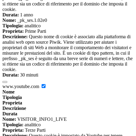
si ritiene sia un codice di riferimento per il dominio che imposta il
cookie.
Durata:
1 anno
Nome:
_pk_ses.1.02e0
Tipologia:
analitico
Proprieta:
Prime Parti
Descrizione:
Questo nome di cookie è associato alla piattaforma di
analisi web open source Piwik. Viene utilizzato per aiutare i
proprietari di siti Web a monitorare il comportamento dei visitatori e
misurare le prestazioni del sito. È un cookie di tipo pattern, in cui il
prefisso _pk_ses è seguito da una breve serie di numeri e lettere, che
si ritiene sia un codice di riferimento per il dominio che imposta il
cookie.
Durata:
30 minuti
www.youtube.com
Nome
Tipologia
Proprieta
Descrizione
Durata
Nome:
VISITOR_INFO1_LIVE
Tipologia:
analitico
Proprieta:
Terze Parti
Descrizione:
Questo cookie è impostato da Youtube per tenere