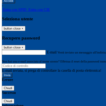
-
Entra con SPID
Entra con CIE
Seleziona utente
button close
×
Recupero password
button close
×
E-mail
Verrà inviato un messaggio all'indirizz
Non hai una e-mail associata al nome utente? Effettua il reset della password tram
E-mail inviata, si prega di controllare la casella di posta elettronica!
Errore
Chiudi
Successo
Chiudi
Informazione