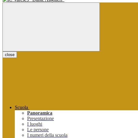
close
Scuola
Panoramica
Presentazione
I luoghi
Le persone
I numeri della scuola