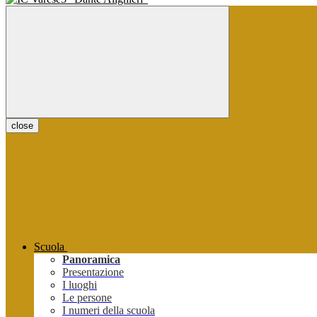
close
Scuola
Panoramica
Presentazione
I luoghi
Le persone
I numeri della scuola