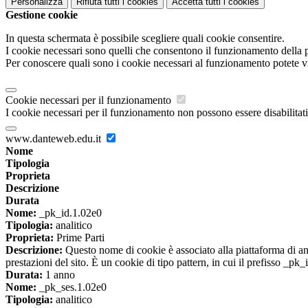
Personalizza
Rifiuta tutti
i cookies
Accetta tutti
i cookies
Gestione cookie
In questa schermata è possibile scegliere quali cookie consentire.
I cookie necessari sono quelli che consentono il funzionamento della pi
Per conoscere quali sono i cookie necessari al funzionamento potete v
Cookie necessari per il funzionamento
I cookie necessari per il funzionamento non possono essere disabilitati.
www.danteweb.edu.it
Nome
Tipologia
Proprieta
Descrizione
Durata
Nome:
_pk_id.1.02e0
Tipologia:
analitico
Proprieta:
Prime Parti
Descrizione:
Questo nome di cookie è associato alla piattaforma di ana
prestazioni del sito. È un cookie di tipo pattern, in cui il prefisso _pk
Durata:
1 anno
Nome:
_pk_ses.1.02e0
Tipologia:
analitico