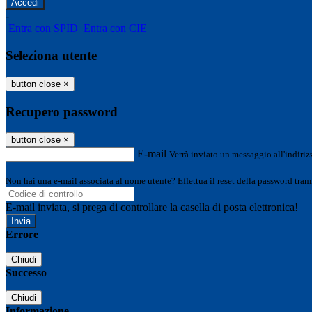
-
Entra con SPID
Entra con CIE
Seleziona utente
button close
×
Recupero password
button close
×
E-mail
Verrà inviato un messaggio all'indirizz
Non hai una e-mail associata al nome utente? Effettua il reset della password tram
E-mail inviata, si prega di controllare la casella di posta elettronica!
Errore
Chiudi
Successo
Chiudi
Informazione