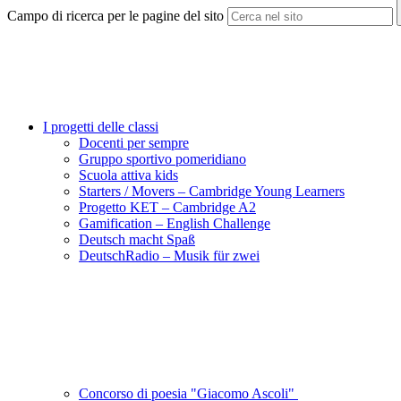
Campo di ricerca per le pagine del sito
I progetti delle classi
Docenti per sempre
Gruppo sportivo pomeridiano
Scuola attiva kids
Starters / Movers – Cambridge Young Learners
Progetto KET – Cambridge A2
Gamification – English Challenge
Deutsch macht Spaß
DeutschRadio – Musik für zwei
Concorso di poesia "Giacomo Ascoli"