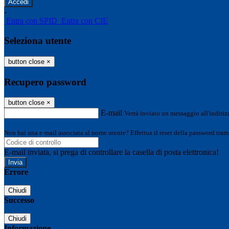
-
Entra con SPID
Entra con CIE
Seleziona utente
button close
×
Recupero password
button close
×
E-mail
Verrà inviato un messaggio all'indirizz
Non hai una e-mail associata al nome utente? Effettua il reset della password tram
E-mail inviata, si prega di controllare la casella di posta elettronica!
Errore
Chiudi
Successo
Chiudi
Informazione