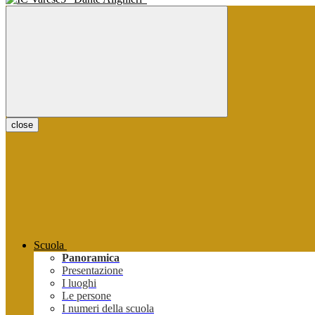
close
Scuola
Panoramica
Presentazione
I luoghi
Le persone
I numeri della scuola