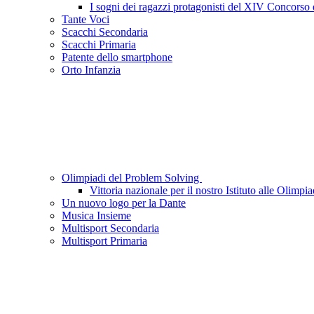
I sogni dei ragazzi protagonisti del XIV Concorso
Tante Voci
Scacchi Secondaria
Scacchi Primaria
Patente dello smartphone
Orto Infanzia
Olimpiadi del Problem Solving
Vittoria nazionale per il nostro Istituto alle Olimp
Un nuovo logo per la Dante
Musica Insieme
Multisport Secondaria
Multisport Primaria