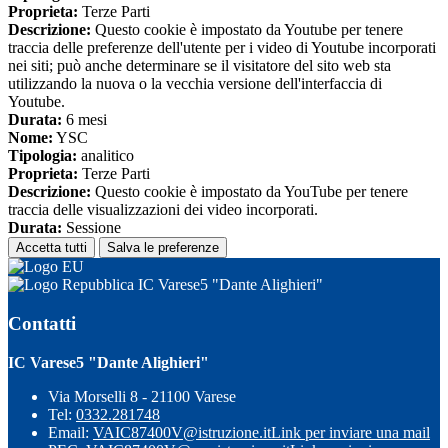
Proprieta:
Terze Parti
Descrizione:
Questo cookie è impostato da Youtube per tenere
traccia delle preferenze dell'utente per i video di Youtube incorporati
nei siti; può anche determinare se il visitatore del sito web sta
utilizzando la nuova o la vecchia versione dell'interfaccia di
Youtube.
Durata:
6 mesi
Nome:
YSC
Tipologia:
analitico
Proprieta:
Terze Parti
Descrizione:
Questo cookie è impostato da YouTube per tenere
traccia delle visualizzazioni dei video incorporati.
Durata:
Sessione
Accetta tutti
Salva le preferenze
IC Varese5 "Dante Alighieri"
Contatti
IC Varese5 "Dante Alighieri"
Via Morselli 8 - 21100 Varese
Tel:
0332.281748
Email:
VAIC87400V@istruzione.it
Link per inviare una mail