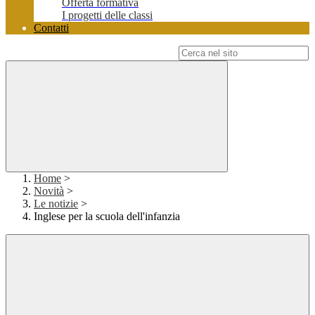
Offerta formativa
I progetti delle classi
Contatti
Campo di ricerca per le pagine del sito
Home
>
Novità
>
Le notizie
>
Inglese per la scuola dell'infanzia