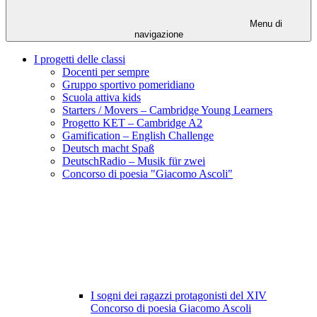
Menu di
navigazione
I progetti delle classi
Docenti per sempre
Gruppo sportivo pomeridiano
Scuola attiva kids
Starters / Movers – Cambridge Young Learners
Progetto KET – Cambridge A2
Gamification – English Challenge
Deutsch macht Spaß
DeutschRadio – Musik für zwei
Concorso di poesia "Giacomo Ascoli"
I sogni dei ragazzi protagonisti del XIV
Concorso di poesia Giacomo Ascoli